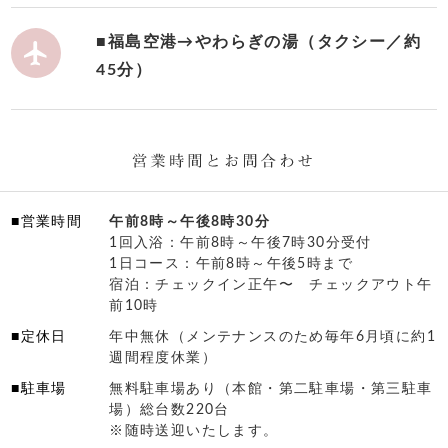
■福島空港→やわらぎの湯（タクシー／約

45分）
■営業時間
午前8時～午後8時30分
1回入浴：午前8時～午後7時30分受付
1日コース：午前8時～午後5時まで
宿泊：チェックイン正午〜 チェックアウト午
前10時
■定休日
年中無休（メンテナンスのため毎年6月頃に約1
週間程度休業）
■駐車場
無料駐車場あり（本館・第二駐車場・第三駐車
場）総台数220台
※随時送迎いたします。