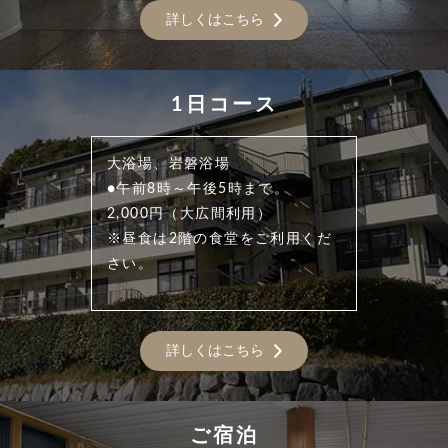
詳しくはこちら
1日コース
大浴場、岩磐浴場
●午前8時～午後5時まで。
2,000円（大広間利用）
※昼食は2階の食堂をご利用くだ
さい。
詳しくはこちら
ご宿泊