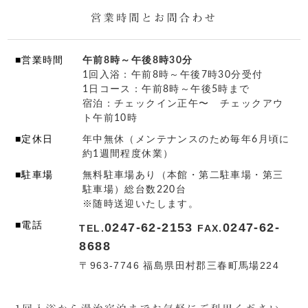
■営業時間
午前8時～午後8時30分
1回入浴：午前8時～午後7時30分受付
1日コース：午前8時～午後5時まで
宿泊：チェックイン正午〜 チェックアウ
ト午前10時
■定休日
年中無休（メンテナンスのため毎年6月頃に
約1週間程度休業）
■駐車場
無料駐車場あり（本館・第二駐車場・第三
駐車場）総台数220台
※随時送迎いたします。
■電話
0247-62-2153
0247-62-
TEL.
FAX.
8688
〒963-7746 福島県田村郡三春町馬場224