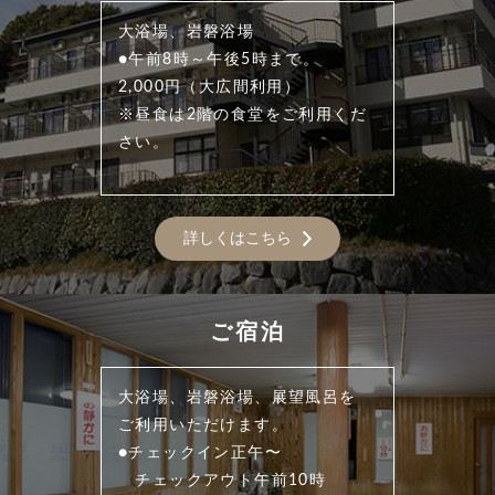
大浴場、岩磐浴場
●午前8時～午後5時まで。
2,000円（大広間利用）
※昼食は2階の食堂をご利用くだ
さい。
詳しくはこちら
ご宿泊
大浴場、岩磐浴場、展望風呂を
ご利用いただけます。
●チェックイン正午〜
チェックアウト午前10時