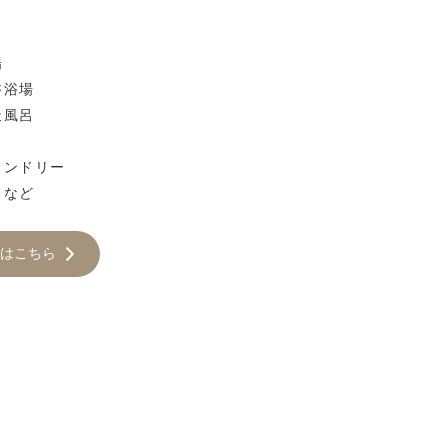
場
磐浴場
天風呂
ランドリー
 など
はこちら