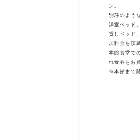
ン。
別荘のよう
洋室ベッド
貸しベッド
加料金を頂
本館食堂で
れ食券をお
※本館まで