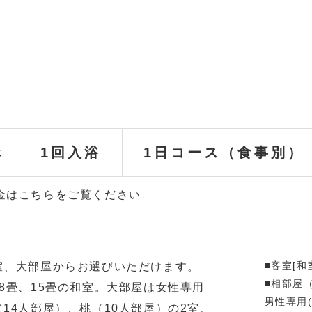
1回入浴
1日コース（食事別）
法
金はこちらをご覧ください
■客室[和
室、大部屋からお選びいただけます。
■相部屋
8畳、15畳の和室。大部屋は女性専用
男性専用
14人部屋）、桃（10人部屋）の2室、