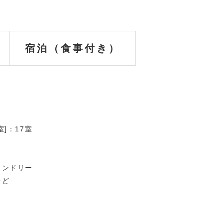
宿泊（食事付き）
室]：17室
ランドリー
など