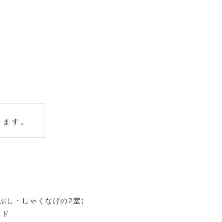
きます。
こぶし・しゃくなげの2室）
ッド