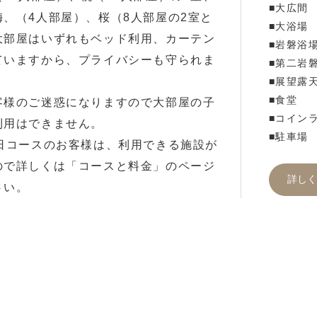
■大広間
、（4人部屋）、桜（8人部屋の2室と
■大浴場
大部屋はいずれもベッド利用、カーテン
■岩磐浴
ていますから、プライバシーも守られま
■第二岩
■展望露
■食堂
客様のご迷惑になりますので大部屋の子
■コイン
利用はできません。
■駐車場
1日コースのお客様は、利用できる施設が
ので詳しくは「コースと料金」のページ
詳しく
さい。