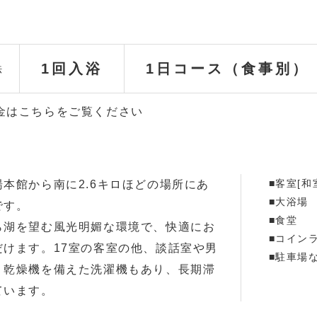
1回入浴
1日コース（食事別）
法
金はこちらをご覧ください
■客室[和
本館から南に2.6キロほどの場所にあ
■大浴場
です。
■食堂
ら湖を望む風光明媚な環境で、快適にお
■コイン
だけます。17室の客室の他、談話室や男
■駐車場
、乾燥機を備えた洗濯機もあり、長期滞
ています。