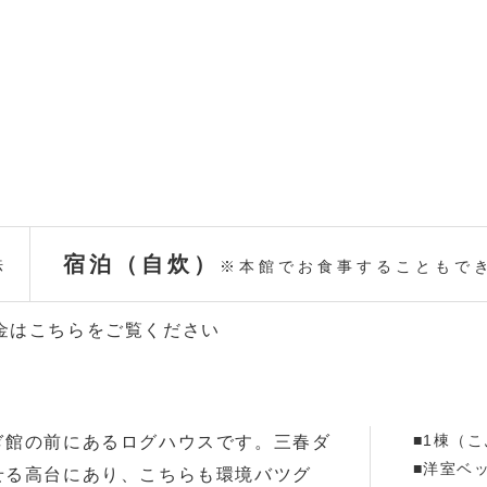
宿泊（自炊）
法
※本館でお食事することもで
金はこちらをご覧ください
■1棟（
ぎ館の前にあるログハウスです。三春ダ
■洋室ベ
せる高台にあり、こちらも環境バツグ