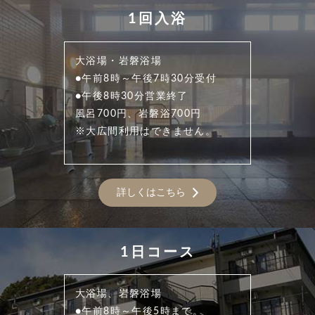
1回入浴
大浴場・岩磐浴場
●午前8時～午後7時30分受付
●午後8時30分営業終了
風呂700円、岩磐浴700円
※大広間利用はできません。
詳しくはこちら
1日コース
大浴場、岩磐浴場
●午前8時～午後5時まで。