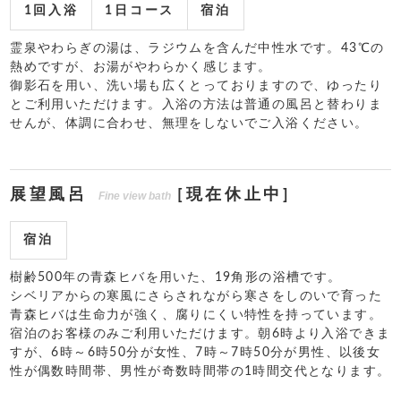
1回入浴
1日コース
宿泊
霊泉やわらぎの湯は、ラジウムを含んだ中性水です。43℃の
熱めですが、お湯がやわらかく感じます。
御影石を用い、洗い場も広くとっておりますので、ゆったり
とご利用いただけます。入浴の方法は普通の風呂と替わりま
せんが、体調に合わせ、無理をしないでご入浴ください。
展望風呂
[現在休止中]
Fine view bath
宿泊
樹齢500年の青森ヒバを用いた、19角形の浴槽です。
シベリアからの寒風にさらされながら寒さをしのいで育った
青森ヒバは生命力が強く、腐りにくい特性を持っています。
宿泊のお客様のみご利用いただけます。朝6時より入浴できま
すが、6時～6時50分が女性、7時～7時50分が男性、以後女
性が偶数時間帯、男性が奇数時間帯の1時間交代となります。