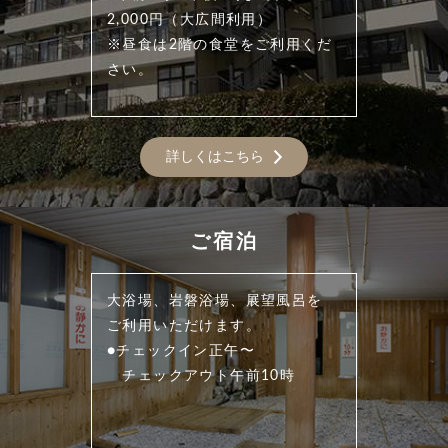
2,000円（大広間利用）
※昼食は2階の食堂をご利用くだ
さい。
詳しくはこちら
ご宿泊
大浴場、岩磐浴場、展望風呂を
ご利用いただけます。
●チェックイン正午〜
チェックアウト午前10時