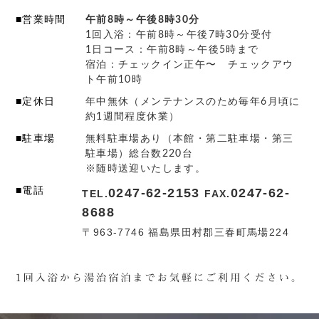
■営業時間
午前8時～午後8時30分
1回入浴：午前8時～午後7時30分受付
1日コース：午前8時～午後5時まで
宿泊：チェックイン正午〜 チェックアウ
ト午前10時
■定休日
年中無休（メンテナンスのため毎年6月頃に
約1週間程度休業）
■駐車場
無料駐車場あり（本館・第二駐車場・第三
駐車場）総台数220台
※随時送迎いたします。
■電話
0247-62-2153
0247-62-
TEL.
FAX.
8688
〒963-7746 福島県田村郡三春町馬場224