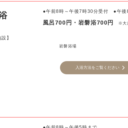
●午前8時～午後7時30分受付 ●午後
浴
風呂700円・岩磐浴700円
※大
施設】
岩磐浴場
入浴方法をご覧ください
●午前8時～午後5時まで